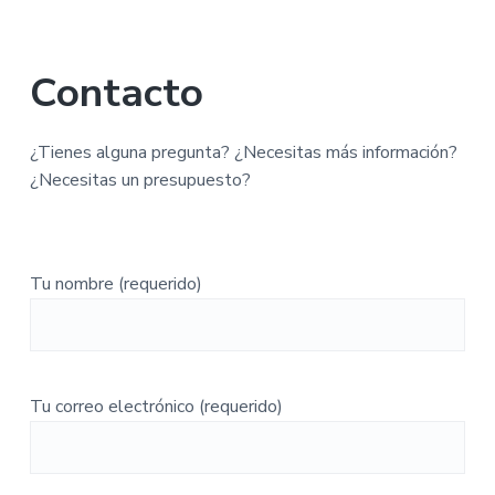
ú
n
r
a
s
p
i
t
i
r
n
Contacto
c
i
c
a
n
i
¿Tienes alguna pregunta? ¿Necesitas más información?
c
p
¿Necesitas un presupuesto?
i
a
p
l
a
l
Tu nombre (requerido)
Tu correo electrónico (requerido)