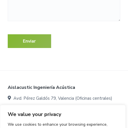
Footer
Aislacustic Ingeniería Acústica
Avd. Pérez Galdós 79, Valencia (Oficinas centrales)
Avenida Ovidi Montllor 22, Aldaia, Valencia (Oficinas y
We value your privacy
almacén:)
We use cookies to enhance your browsing experience,