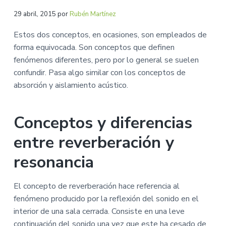
ú
n
r
a
s
29 abril, 2015
por
Rubén Martínez
p
i
t
i
r
n
Estos dos conceptos, en ocasiones, son empleados de
c
i
c
forma equivocada. Son conceptos que definen
a
n
i
fenómenos diferentes, pero por lo general se suelen
c
p
confundir. Pasa algo similar con los conceptos de
i
a
absorción y aislamiento acústico.
p
l
a
Conceptos y diferencias
l
entre reverberación y
resonancia
El concepto de reverberación hace referencia al
fenómeno producido por la reflexión del sonido en el
interior de una sala cerrada. Consiste en una leve
continuación del sonido una vez que este ha cesado de