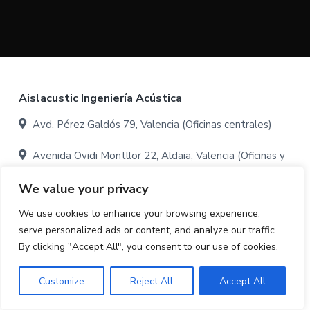
ú
n
r
a
s
p
i
t
i
r
n
c
i
c
a
n
i
c
p
Footer
Aislacustic Ingeniería Acústica
i
a
Avd. Pérez Galdós 79, Valencia (Oficinas centrales)
p
l
a
Avenida Ovidi Montllor 22, Aldaia, Valencia (Oficinas y
l
almacén:)
We value your privacy
645 264 460
We use cookies to enhance your browsing experience,
serve personalized ads or content, and analyze our traffic.
info@aislacustic.com
By clicking "Accept All", you consent to our use of cookies.
Customize
Reject All
Accept All