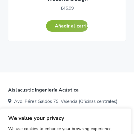
£
45.99
Añadir al carrito
Footer
Aislacustic Ingeniería Acústica
Avd. Pérez Galdós 79, Valencia (Oficinas centrales)
Avenida Ovidi Montllor 22, Aldaia, Valencia (Oficinas y
We value your privacy
almacén:)
We use cookies to enhance your browsing experience,