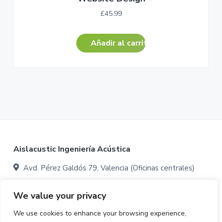
£
45.99
Añadir al carrito
Footer
Aislacustic Ingeniería Acústica
Avd. Pérez Galdós 79, Valencia (Oficinas centrales)
Avenida Ovidi Montllor 22, Aldaia, Valencia (Oficinas y
We value your privacy
almacén:)
We use cookies to enhance your browsing experience,