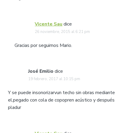
Vicente Sau
dice
26 noviembre, 2015 al 6:21 pm
Gracias por seguirnos Mario.
José Emilio
dice
19 febrero, 2017 al 10:15 pm
Y se puede insonorizarvun techo sin obras mediante
el,pegado con cola de copopren acústico y después
pladur