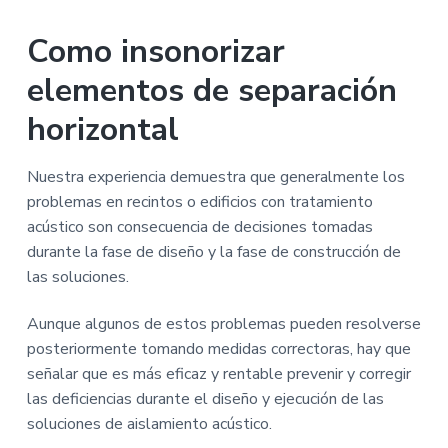
ú
n
r
a
del
s
p
i
t
Como insonorizar
i
lector
r
n
c
elementos de separación
i
c
a
n
i
horizontal
c
p
i
a
Nuestra experiencia demuestra que generalmente los
p
l
problemas en recintos o edificios con tratamiento
a
acústico son consecuencia de decisiones tomadas
l
durante la fase de diseño y la fase de construcción de
las soluciones.
Aunque algunos de estos problemas pueden resolverse
posteriormente tomando medidas correctoras, hay que
señalar que es más eficaz y rentable prevenir y corregir
las deficiencias durante el diseño y ejecución de las
soluciones de aislamiento acústico.