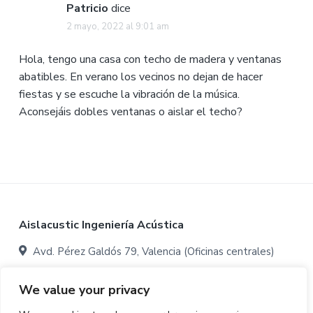
Patricio
dice
2 mayo, 2022 al 9:01 am
Hola, tengo una casa con techo de madera y ventanas
abatibles. En verano los vecinos no dejan de hacer
fiestas y se escuche la vibración de la música.
Aconsejáis dobles ventanas o aislar el techo?
Footer
Aislacustic Ingeniería Acústica
Avd. Pérez Galdós 79, Valencia (Oficinas centrales)
Avenida Ovidi Montllor 22, Aldaia, Valencia (Oficinas y
We value your privacy
almacén:)