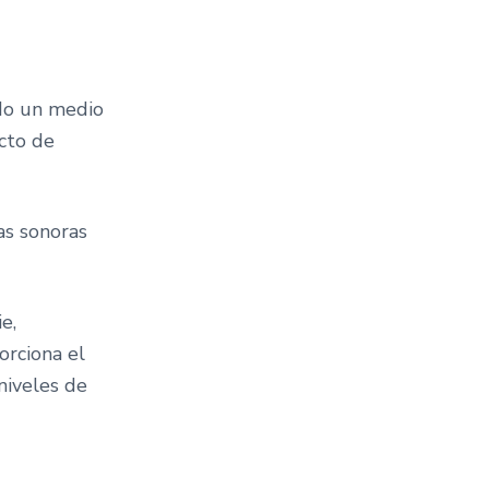
do un medio
acto de
as sonoras
e,
orciona el
niveles de