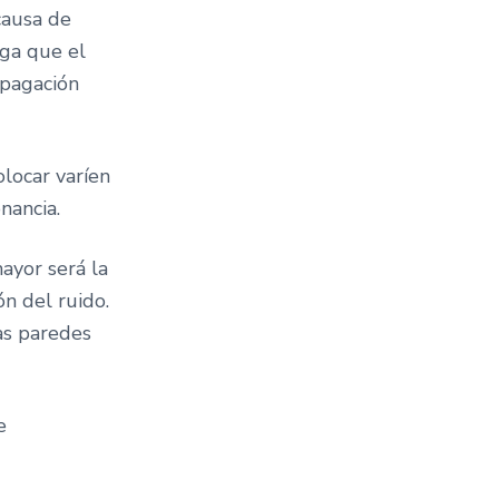
causa de
aga que el
opagación
olocar varíen
nancia.
ayor será la
ón del ruido.
as paredes
e