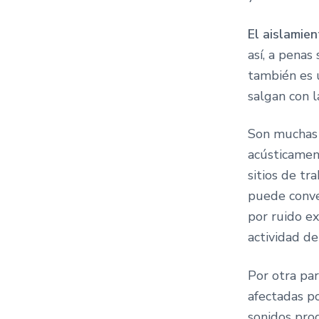
El aislamie
así, a penas
también es ú
salgan con l
Son muchas l
acústicament
sitios de tr
puede conve
por ruido ex
actividad d
Por otra pa
afectadas p
sonidos pro