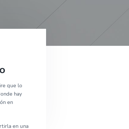
co
ire que lo
 donde hay
ión en
rtirla en una