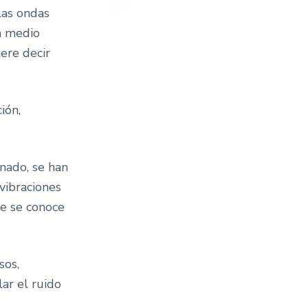
las ondas
n medio
iere decir
ión,
nado, se han
vibraciones
e se conoce
sos,
ar el ruido