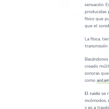
sensación. 
producidas p
físico que p
que el soni
La física, t
transmisión
Basándonos 
creado múlti
sonoras que
como
aisla
El ruido
se 
incómodos, 
y es a travé