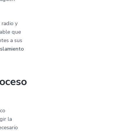
 radio y
sable que
ntes a sus
islamiento
roceso
ico
ir la
ecesario