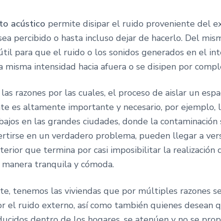
nto acústico
permite disipar el ruido proveniente del e
 sea percibido o hasta incluso dejar de hacerlo. Del m
til para que el ruido o los sonidos generados en el inte
a misma intensidad hacia afuera o se disipen por compl
as razones por las cuales, el proceso de aislar un espa
e es altamente importante y necesario, por ejemplo, la
abajos en las grandes ciudades, donde la contaminación
rtirse en un verdadero problema, pueden llegar a vers
terior que termina por casi imposibilitar la realización
e manera tranquila y cómoda.
rte, tenemos las viviendas que por múltiples razones s
or el ruido externo, así como también quienes desean q
ducidos dentro de los hogares, se atenúen y no se pro