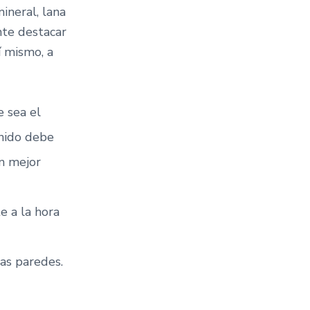
ineral, lana
nte destacar
í mismo, a
 sea el
onido debe
un mejor
e a la hora
las paredes.