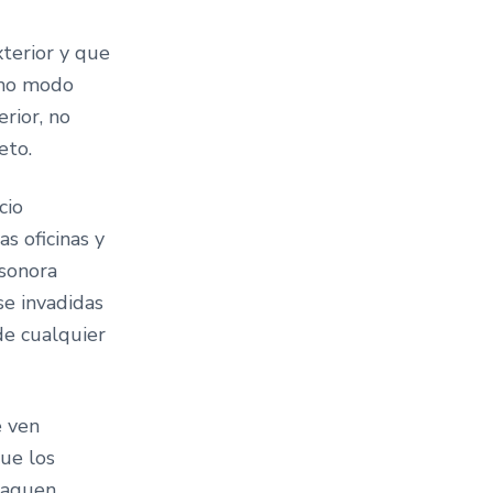
xterior y que
ismo modo
rior, no
eto.
cio
s oficinas y
 sonora
e invadidas
 de cualquier
e ven
ue los
paguen