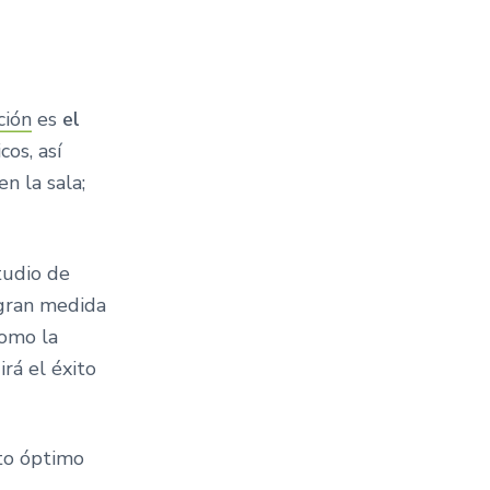
ción
es
el
os, así
n la sala;
tudio de
 gran medida
como la
irá el éxito
nto óptimo