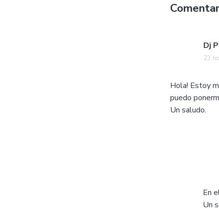
Comentar
Dj P
23 n
Hola! Estoy mo
puedo ponerme
Un saludo.
En e
Un s