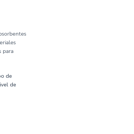
absorbentes
eriales
s para
po de
ivel de