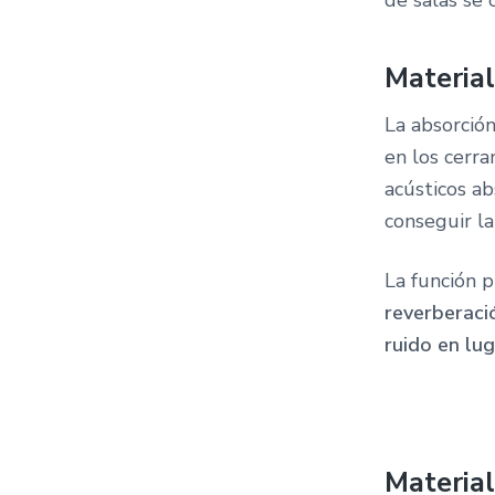
de salas se c
Material
La absorció
en los cerr
acústicos ab
conseguir la
La función p
reverberació
ruido en lu
Material