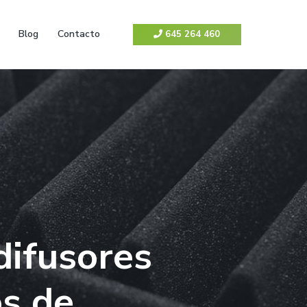
Blog
Contacto
645 264 460
difusores
os de