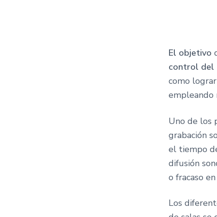
El objetivo
d
control del
como lograr 
empleando m
Uno de los 
grabación so
el tiempo d
difusión son
o fracaso en
Los diferen