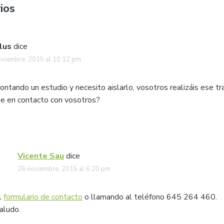
ios
lus
dice
oviembre, 2015 al 10:12 pm
ntando un estudio y necesito aislarlo, vosotros realizáis ese t
 en contacto con vosotros?
Vicente Sau
dice
26 noviembre, 2015 al 6:20 pm
l
formulario de contacto
o llamando al teléfono 645 264 460.
aludo.