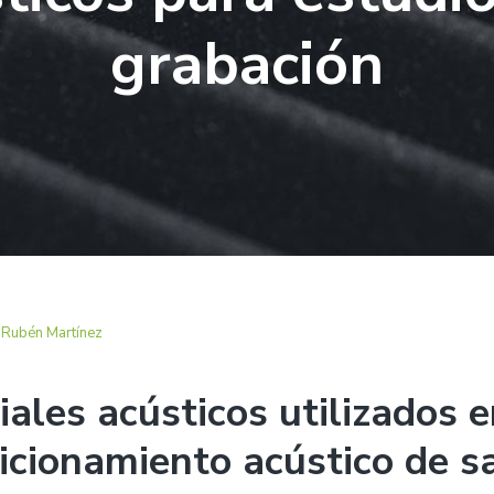
grabación
acciones
r
Rubén Martínez
ales acústicos utilizados e
icionamiento acústico de s