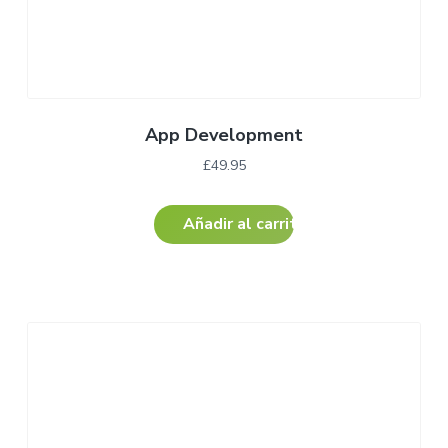
App Development
£
49.95
Añadir al carrito