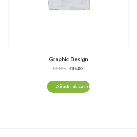
Graphic Design
£
49.95
£
35.00
Añadir al carrito